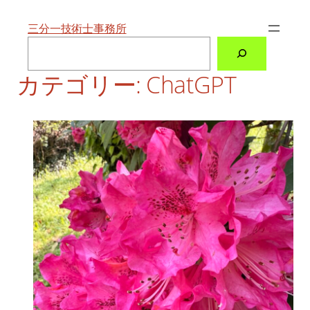
内
容
を
三分一技術士事務所
ス
検
キ
索
ッ
プ
カテゴリー:
ChatGPT