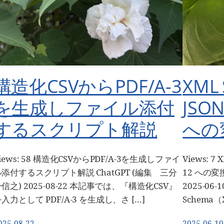
構造化CSVからPDF/A-3
XML
を生成しファイル添付
JSON
するスクリプト解説
への
iews: 58 構造化CSVからPDF/A-3を生成しファイ
Views: 7
ル添付するスクリプト解説 ChatGPT (編集 三分
12 への変
信之) 2025-08-22 本記事では、『構造化CSV』
2025-06
入力として PDF/A-3 を生成し、さ […]
Schema（
025-08-22
2025-06-10