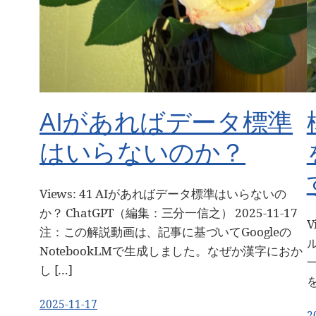
AIがあればデータ標準
はいらないのか？
Views: 41 AIがあればデータ標準はいらないの
か？ ChatGPT（編集：三分一信之） 2025-11-17
V
注：この解説動画は、記事に基づいてGoogleの
NotebookLMで生成しました。なぜか漢字におか
一
し […]
を
2025-11-17
2