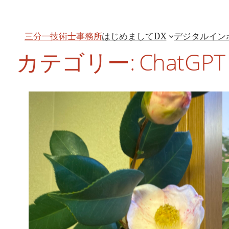
内
容
を
ス
はじめまして
DX
デジタルイン
三分一技術士事務所
キ
ッ
カテゴリー:
ChatGPT
プ