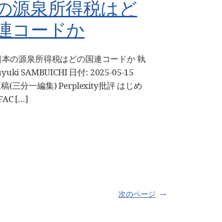
の源泉所得税はど
連コードか
 7 日本の源泉所得税はどの国連コードか 執
yuki SAMBUICHI 日付: 2025-05-15
原稿(三分一編集) Perplexity批評 はじめ
FAC […]
次のページ
→