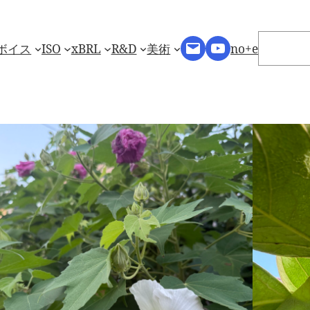
検
Mail
YouTube
索
ボイス
ISO
xBRL
R&D
美術
no+e