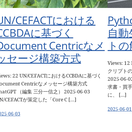
UN/CEFACTにおける
Pyt
CCBDAに基づく
自動
Document Centricなメ
トの
ッセージ構築方式
Views:
クリプトの解
iews: 22 UN/CEFACTにおけるCCBDAに基づく
2025-0
ocument Centricなメッセージ構築方式
求書・買
hatGPT （編集 三分一信之） 2025-06-03
に、 […]
N/CEFACTが策定した「Core C […]
2025-06-01
025-06-03