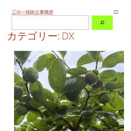
内
容
を
三分一技術士事務所
ス
検
キ
索
ッ
プ
カテゴリー:
DX