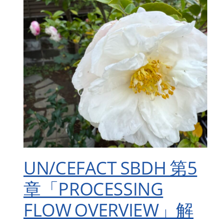
UN/CEFACT SBDH 第5
章「PROCESSING
FLOW OVERVIEW」解