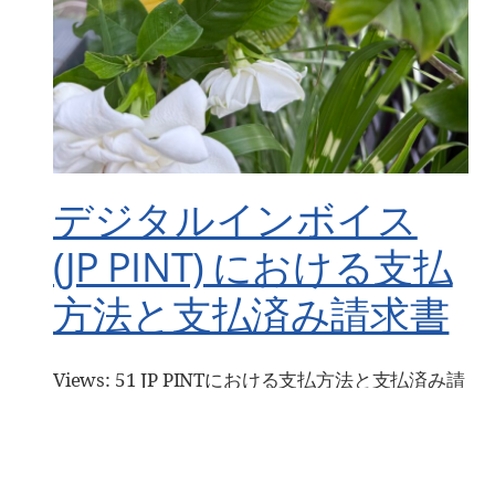
デジタルインボイス
(JP PINT) における支払
方法と支払済み請求書
Views: 51 JP PINTにおける支払方法と支払済み請
求書 ChatGPT （編集 三分一信之） 2025-06-26
本記事では、JP PINT（Peppol International
Invoice for […]