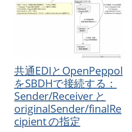
共通EDIとOpenPeppol
をSBDHで接続する：
Sender/Receiver と
originalSender/finalRe
cipient の指定