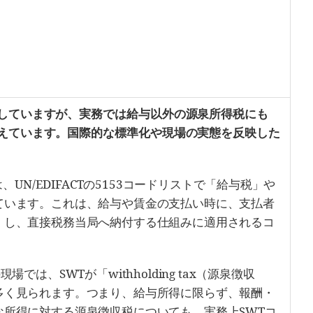
定していますが、実務では給与以外の源泉所得税にも
増えています。国際的な標準化や現場の実態を反映した
tax）は、UN/EDIFACTの5153コードリストで「給与税」や
ています。これは、給与や賃金の支払い時に、支払者
）し、直接税務当局へ納付する仕組みに適用されるコ
では、SWTが「withholding tax（源泉徴収
多く見られます。つまり、給与所得に限らず、報酬・
な所得に対する源泉徴収税についても、実務上SWTコ