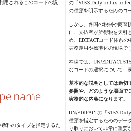
めに利用されるこのコードの説
の「5153 Duty or tax 
の種類を明示するためのコ
しかし、各国の税制や商習
に、支払者が所得税を天引
め、EDIFACTコード体
実務運用や標準化の現場で
本稿では、UN/EDIFAC
なコードの選択について、
基本的な説明としては適切で
参照や、どのような場面で
type name
実務的な内容になります。
UN/EDIFACTの「5153 Dut
種類を指定するためのデー
eは、税金や手数料のタイプを指定するた
り取りにおいて非常に重要