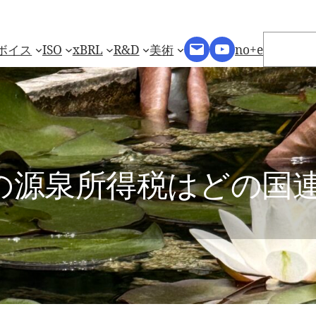
検
Mail
YouTube
索
ボイス
ISO
xBRL
R&D
美術
no+e
の源泉所得税はどの国