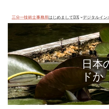
内
容
を
ス
はじめまして
DX
デジタルイン
三分一技術士事務所
キ
ッ
プ
日本
ドか