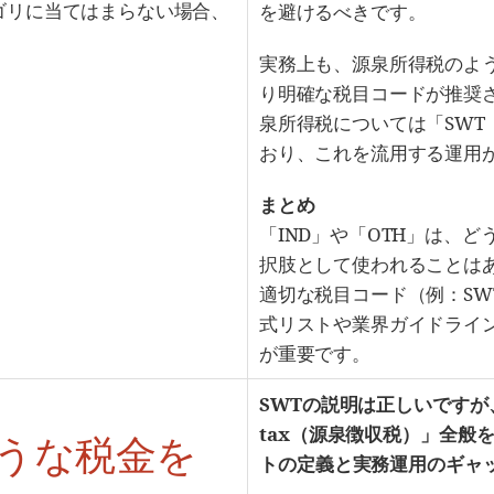
ゴリに当てはまらない場合、
を避けるべきです。
実務上も、源泉所得税のよ
り明確な税目コードが推奨
泉所得税については「SWT（S
おり、これを流用する運用
まとめ
「IND」や「OTH」は、
択肢として使われることは
適切な税目コード（例：S
式リストや業界ガイドライ
が重要です。
SWTの説明は正しいですが、国
tax（源泉徴収税）」全般
ような税金を
トの定義と実務運用のギャ