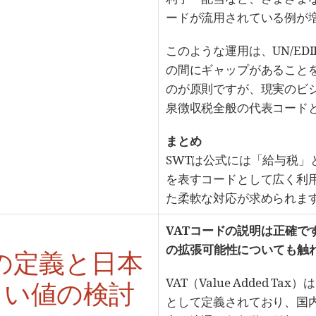
ードが流用されている例が
このような運用は、UN/ED
の間にギャップがあること
のが原則ですが、現実のビ
泉徴収税全般の代表コード
まとめ
SWTは公式には「給与税
を表すコードとして広く利
た柔軟な対応が求められま
VATコードの説明は正確です
の拡張可能性についても触
での定義と日本
VAT（Value Added T
しい値の検討
として定義されており、国