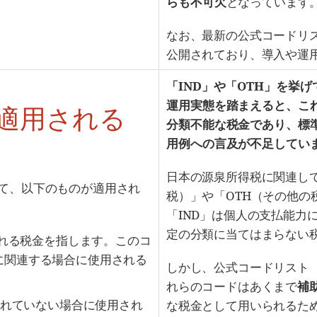
らも不可欠
となっています
なお、最新の公式コードリスト
公開されており、導入や運
「IND」や「OTH」を挙
運用実態を踏まえると、こ
に適用される
分類不能な税金であり、標
用例への言及が不足してい
日本の源泉所得税に関連して、U
として、以下のものが適用され
税）」や「OTH（その他の
「IND」は個人の支払能力
定の分類に当てはまらない
される税金を指します。このコ
に関連する場合に使用される
しかし、公式コードリスト（
れらのコードはあくまで
補
されていない場合に使用され
な税金として用いられるた