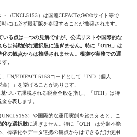
。
（UNCL5153）は国連CEFACTのWebサイト等で
用時には必ず最新版を参照することが推奨されます。
げている点は一つの見解ですが、公式リストや国際的な
れらは補助的な選択肢に過ぎません。特に「OTH」は
準化の観点からは推奨されません。根拠や実務での運
ます。
N/EDIFACT 5153コードとして「IND（個人
税金）」を挙げることがあります。
に基づいて課税される税金全般を指し、「OTH」は特
税金を表します。
UNCL5153）や国際的な運用実態を踏まえると、こ
助的な選択肢
に過ぎません。特に「OTH」は分類不能
め、標準化やデータ連携の観点からはできるだけ使用