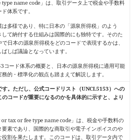
or fee type name code」は、取引データ上で税金や手数料
ード体系です。
慣は多様であり、特に日本の「源泉所得税」のよう
きして納付する仕組みは国際的にも独特です。そのた
系の中で日本の源泉所得税をどのコードで表現するかは、
しばしば議論となっています。
T 5153コード体系の概要と、日本の源泉所得税に適用可能
実務的・標準化の観点も踏まえて解説します。
す。ただし、公式コードリスト（UNCL5153）への
このコードが重要になるのかを具体的に示すと、より
y or tax or fee type name code」は、税金や手数料の
タ要素であり、国際的な商取引や電子インボイスのや
な役割を果たします。このコードは、取引データ内で