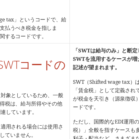
wage tax」というコードで、給
支払うべき税金を指しま
関するコードです。
「SWTは給与のみ」と断
SWTを流用するケースが
SWTコードの
記述が望まれます。
SWT（Shifted wage 
「賃金税」として定義され
を対象としているため、一般
が税金を天引き（源泉徴収
得税は、給与所得やその他
ードです。
関連しています。
ただし、国際的なEDI運用の現場
に適用される場合には使用さ
税）」全般を指すケースも
していません。
利子・配当など、さまざま