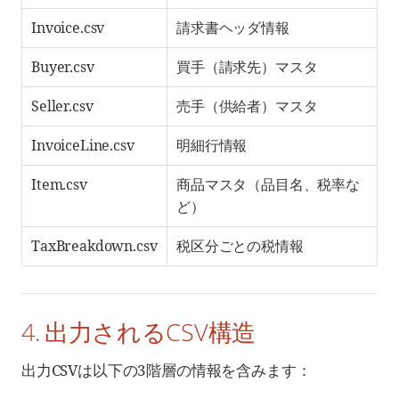
Invoice.csv
請求書ヘッダ情報
Buyer.csv
買手（請求先）マスタ
Seller.csv
売手（供給者）マスタ
InvoiceLine.csv
明細行情報
Item.csv
商品マスタ（品目名、税率な
ど）
TaxBreakdown.csv
税区分ごとの税情報
4. 出力されるCSV構造
出力CSVは以下の3階層の情報を含みます：