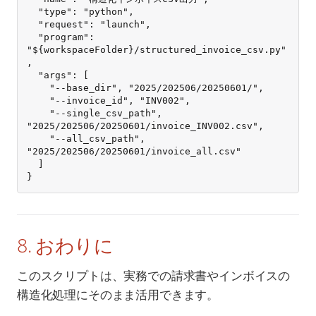
  "type": "python",

  "request": "launch",

  "program": 
"${workspaceFolder}/structured_invoice_csv.py"
,

  "args": [

    "--base_dir", "2025/202506/20250601/",

    "--invoice_id", "INV002",

    "--single_csv_path", 
"2025/202506/20250601/invoice_INV002.csv",

    "--all_csv_path", 
"2025/202506/20250601/invoice_all.csv"

  ]

}
8. おわりに
このスクリプトは、実務での請求書やインボイスの
構造化処理にそのまま活用できます。