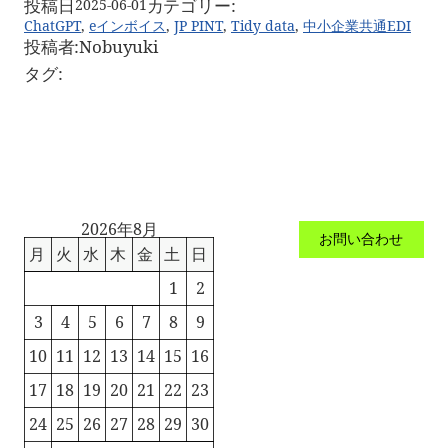
投稿日
カテゴリー:
2025-06-01
CLAIM, DAMAGES OR OTHER

ChatGPT
, 
eインボイス
, 
JP PINT
, 
Tidy data
, 
中小企業共通EDI
LIABILITY, WHETHER IN AN ACTION OF CONTRACT, 
投稿者:
Nobuyuki
TORT OR OTHERWISE, ARISING FROM,

OUT OF OR IN CONNECTION WITH THE SOFTWARE OR 
タグ:
THE USE OR OTHER DEALINGS IN THE

SOFTWARE.

"""

import pandas as pd

import os

import argparse

def main(base_dir, invoice_id=None, 
2026年8月
single_csv_path=None, all_csv_path=None):

お問い合わせ
    # 出力ファイル名のデフォルト設定（指定がなければ標
月
火
水
木
金
土
日
準のファイル名を使用）

    if single_csv_path is None:

1
2
        single_csv_path = 
os.path.join(base_dir, 
3
4
5
6
7
8
9
"structured_invoice_export0.csv")

10
11
12
13
14
15
16
    if all_csv_path is None:

        all_csv_path = os.path.join(base_dir, 
17
18
19
20
21
22
23
"structured_invoice_export1.csv")

24
25
26
27
28
29
30
    # --- CSV 読み込み ---

    # 各種マスタファイルと取引データを読み込む
