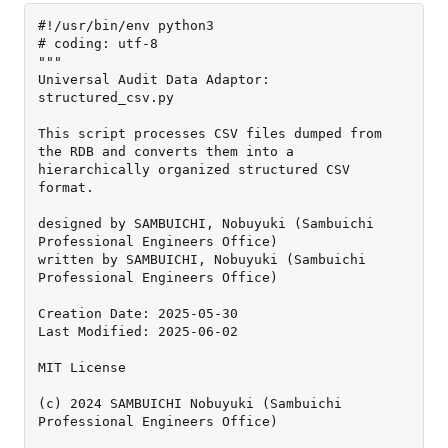
#!/usr/bin/env python3

# coding: utf-8

"""

Universal Audit Data Adaptor: 
structured_csv.py

This script processes CSV files dumped from 
the RDB and converts them into a 
hierarchically organized structured CSV 
format.

designed by SAMBUICHI, Nobuyuki (Sambuichi 
Professional Engineers Office)

written by SAMBUICHI, Nobuyuki (Sambuichi 
Professional Engineers Office)

Creation Date: 2025-05-30

Last Modified: 2025-06-02

MIT License

(c) 2024 SAMBUICHI Nobuyuki (Sambuichi 
Professional Engineers Office)
