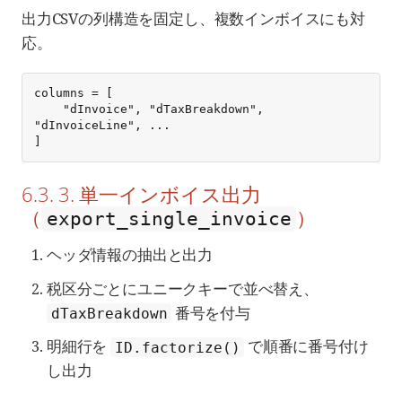
出力CSVの列構造を固定し、複数インボイスにも対
応。
columns = [

    "dInvoice", "dTaxBreakdown", 
"dInvoiceLine", ...

]
6.3. 3. 単一インボイス出力
（
）
export_single_invoice
ヘッダ情報の抽出と出力
税区分ごとにユニークキーで並べ替え、
番号を付与
dTaxBreakdown
明細行を
で順番に番号付け
ID.factorize()
し出力