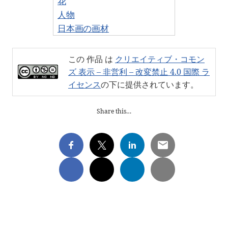
花
人物
日本画の画材
この 作品 は
クリエイティブ・コモン
ズ 表示 – 非営利 – 改変禁止 4.0 国際 ラ
イセンス
の下に提供されています。
Share this…