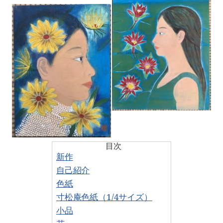
目次
新作
自己紹介
色紙
寸松庵色紙（1/4サイズ）
小品