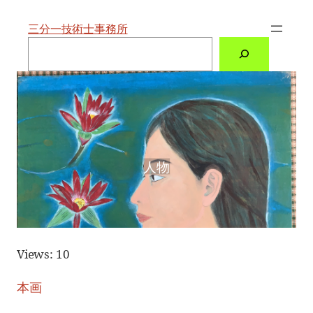
内
容
を
三分一技術士事務所
ス
検
キ
索
ッ
プ
人物
Views: 10
本画