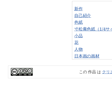
新作
自己紹介
色紙
寸松庵色紙（1/4サ
小品
花
人物
日本画の画材
この 作品 は
クリエ