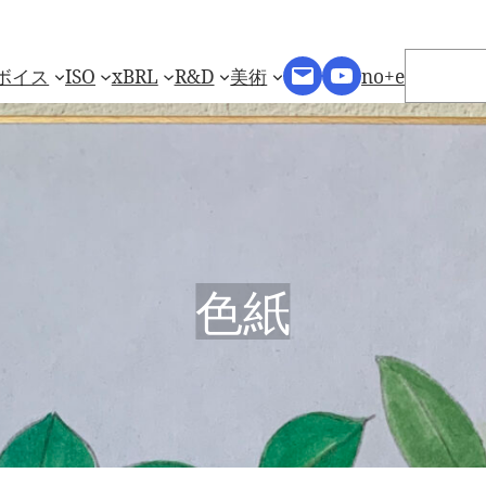
検
Mail
YouTube
索
ボイス
ISO
xBRL
R&D
美術
no+e
色紙