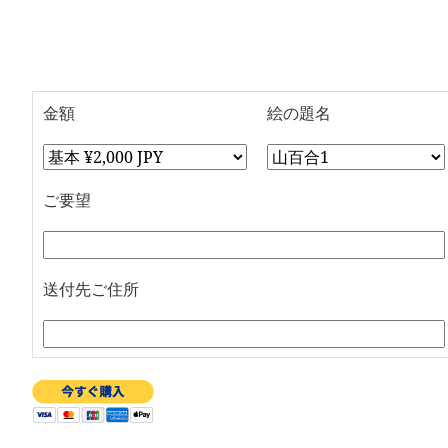
金額
絵の題名
ご要望
送付先ご住所