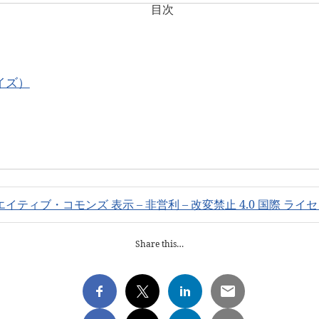
目次
イズ）
イティブ・コモンズ 表示 – 非営利 – 改変禁止 4.0 国際 ライ
Share this…