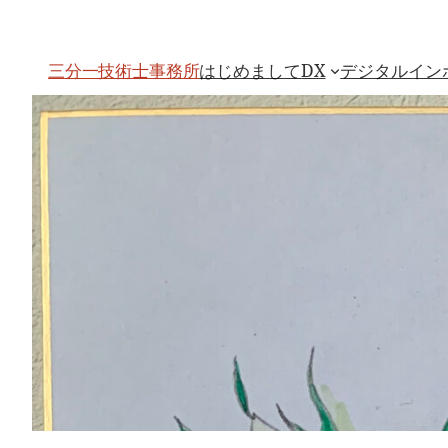
内
容
を
ス
はじめまして
DX
デジタルイン
三分一技術士事務所
キ
ッ
プ