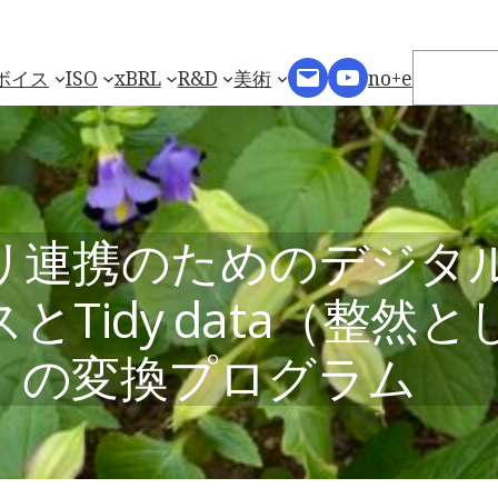
検
Mail
YouTube
索
ボイス
ISO
xBRL
R&D
美術
no+e
リ連携のためのデジタ
とTidy data（整然
）の変換プログラム