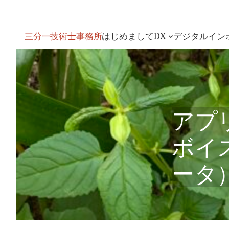
内
容
を
ス
はじめまして
DX
デジタルイン
三分一技術士事務所
キ
ッ
プ
アプ
ボイス
ータ