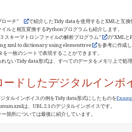
)アプローチ”
で紹介したTidy dataを使用するとXMLと
SVファイルと相互変換するPythonプログラムも紹介します。
.9.3 スキーマトロンファイルの解析プログラム”
の”XMLと
ml to dictionary using elementtree
を参考に作成
たデータを一枚のシートで表現することができます。
ないTidy data形式は、すべてのデータをメモリ上で
ダウンロードしたデジタルインボイス
まれているデジタルインボイスの例をTidy data形式にしたものを
Examp
1-minimum.xmlは、UBL 2.1のデジタルインボイスです。
ラー箇所については最後に紹介しています。