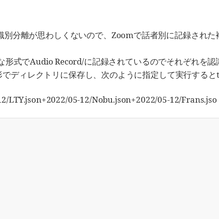
tionでの話者識別分離が思わしくないので、Zoomで話者別に記
aのような形式でAudio Record/に記録されているのでそれぞれ
いった形でディレクトリに保存し、次のように指定して実行するとtra
12/LTY.json+2022/05-12/Nobu.json+2022/05-12/Frans.jso