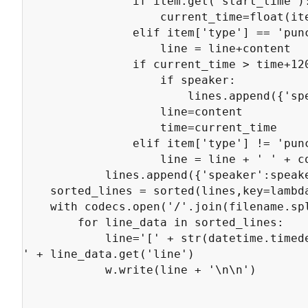
				if item.get('start_time'):

					current_time=float(item['start_time'])

				elif item['type'] == 'punctuation':

					line = line+content

				if current_time > time+120:

					if speaker:

						lines.append({'speaker':speaker,'line':line, 'time':time})

					line=content

					time=current_time

				elif item['type'] != 'punctuation':

					line = line + ' ' + content

			lines.append({'speaker':speaker,'line':line,'time':time})

	sorted_lines = sorted(lines,key=lambda k: float(k['time']))

	with codecs.open('/'.join(filename.split('/')[:-1])+'/transcribe.txt', 'w', 'utf-8') as w:

		for line_data in sorted_lines:

			line='[' + str(datetime.timedelta(seconds=int(round(float(line_data['time']))))) + '] ' + line_data['speaker'] + ': 
' + line_data.get('line')

			w.write(line + '\n\n')
