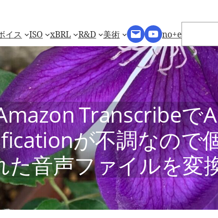
検
Mail
YouTube
索
ボイス
ISO
xBRL
R&D
美術
no+e
Amazon TranscribeでA
ntificationが不調なの
れた音声ファイルを変