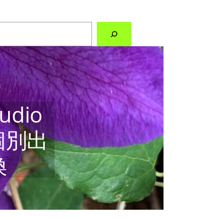
udio
で個別出
換