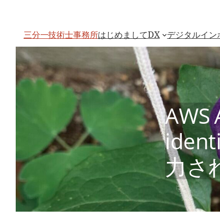
内
容
を
ス
はじめまして
DX
デジタルイン
三分一技術士事務所
キ
ッ
プ
AWS 
ide
力さ