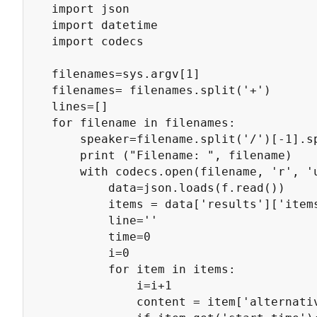
	import json

	import datetime

	import codecs

	filenames=sys.argv[1]

	filenames= filenames.split('+')

	lines=[]	

	for filename in filenames:

		speaker=filename.split('/')[-1].split('.')[0]

		print ("Filename: ", filename)

		with codecs.open(filename, 'r', 'utf-8') as f:

			data=json.loads(f.read())

			items = data['results']['items']

			line=''

			time=0

			i=0

			for item in items:

				i=i+1

				content = item['alternatives'][0]['content']
