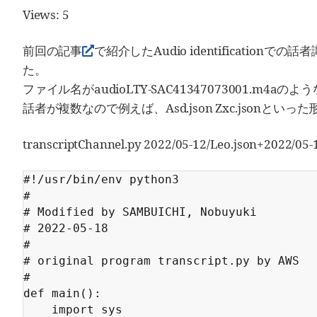
Views: 5
前回の記事
で紹介したAudio identifica
た。
ファイル名がaudioLTY-SAC41347073001.m4
話者が複数なので例えば、Asd.json Zxc.jsonと
transcriptChannel.py 2022/05-12/Leo.json+2022/05-
#!/usr/bin/env python3

# 

# Modified by SAMBUICHI, Nobuyuki 

# 2022-05-18

# 

# original program transcript.py by AWS

# 

def main():

	import sys
