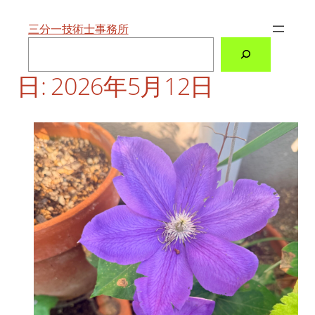
内
容
を
三分一技術士事務所
ス
検
キ
索
ッ
プ
日:
2026年5月12日