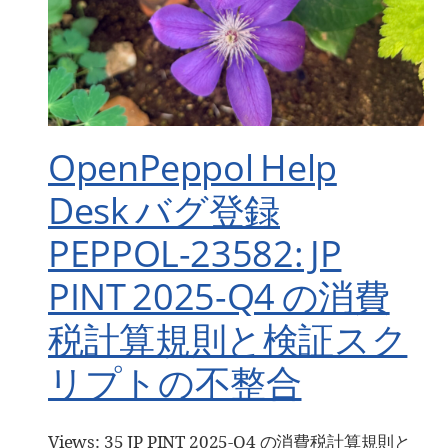
OpenPeppol Help
Desk バグ登録
PEPPOL-23582: JP
PINT 2025-Q4 の消費
税計算規則と検証スク
リプトの不整合
Views: 35 JP PINT 2025-Q4 の消費税計算規則と