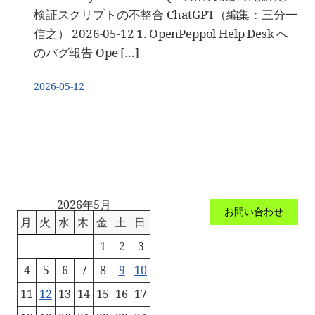
検証スクリプトの不整合 ChatGPT（編集：三分一
信之） 2026-05-12 1. OpenPeppol Help Desk へ
のバグ報告 Ope […]
2026-05-12
2026年5月
お問い合わせ
月
火
水
木
金
土
日
1
2
3
4
5
6
7
8
9
10
11
12
13
14
15
16
17